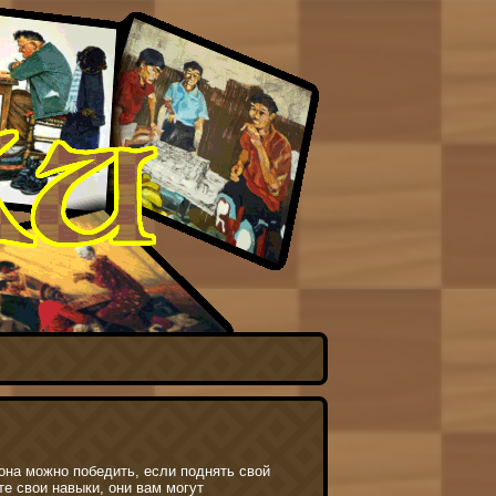
она можно победить, если поднять свой
те свои навыки, они вам могут