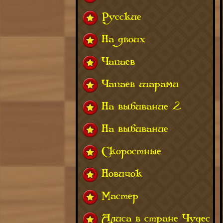
Русские
На двоих
Чапаев
Чапаев шарами
На выбивание 2
На выбивание
Скоростные
Новичок
Мастер
Алиса в стране Чудес