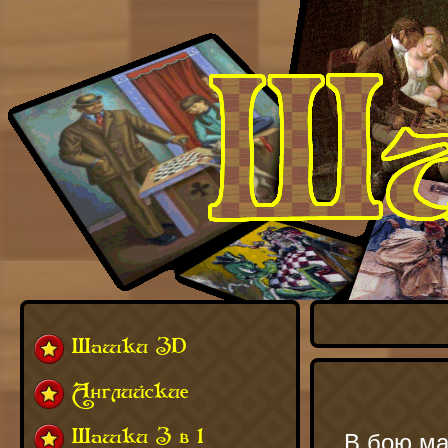
Шашки 3D
Английские
Шашки 3 в 1
В бою ма