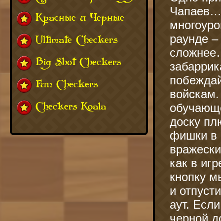
Чапаев… 
Красные и Черные
многоуро
раунде –
Ultimate Checkers
сложнее…
Big Shot Checkers
забаррик
побеждай
Fun Checkers
войскам.
Checkers Koala
обучающе
доску пл
фишки в 
вражески
как в иг
кнопку м
и отпуст
аут. Есл
черной д