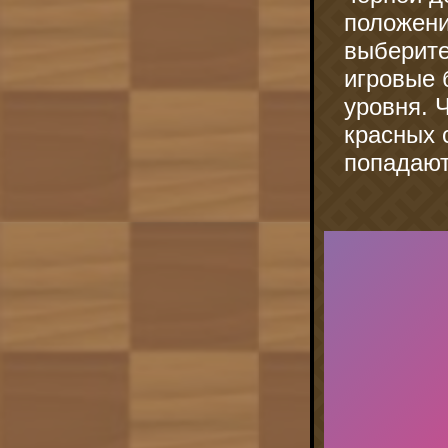
положени
выберите
игровые 
уровня. 
красных 
попадают