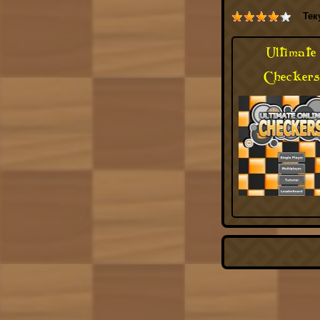
Тек
Ultimate
Checkers