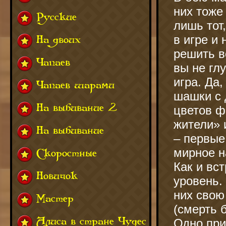
них тоже
Русские
лишь тот
в игре и
На двоих
решить в
Чапаев
вы не гл
игра. Да
Чапаев шарами
шашки с 
На выбивание 2
цветов ф
жители» 
На выбивание
– первые
мирное н
Скоростные
Как и вс
Новичок
уровень.
них свою
Мастер
(смерть 
Алиса в стране Чудес
Одно при