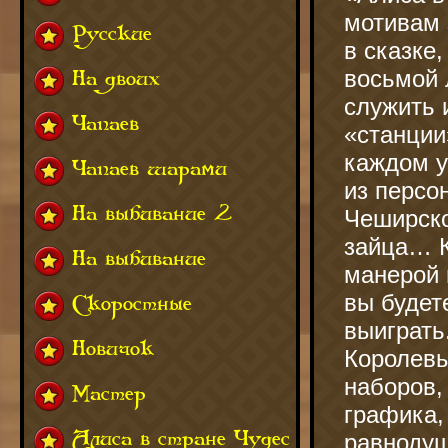
мотивам 
Русские
в сказке
восьмой 
На двоих
служить 
Чапаев
«станции
каждом у
Чапаев шарами
из персо
На выбивание 2
Чеширско
зайца… К
На выбивание
манерой 
вы будет
Скоростные
выиграть
Новичок
Королевы
наборов,
Мастер
графика,
Алиса в стране Чудес
равнодуш