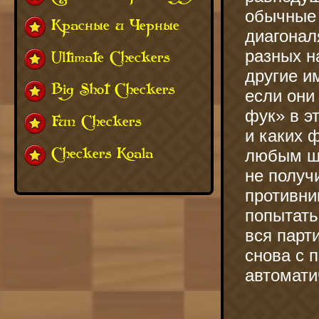
обычные 
Красные и Черные
диагонал
разных н
Ultimate Checkers
другие и
Big Shot Checkers
если они
фук» в э
Fun Checkers
и каких 
Checkers Koala
любым ша
не получ
противни
попытать
вся парт
снова с 
автомати