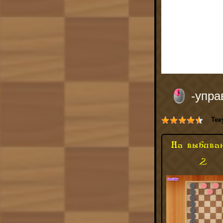
-упр
Тек
На выбива
2