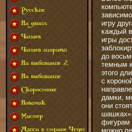
компьюте
Русские
зависимо
игру дру
На двоих
каждый в
Чапаев
игры дос
заблокир
Чапаев шарами
до восьм
На выбивание 2
темным к
этого дл
На выбивание
с короно
направле
Скоростные
дамки, м
Новичок
они стоя
шашках» 
Мастер
фигурам 
Алиса в стране Чудес
можно пе