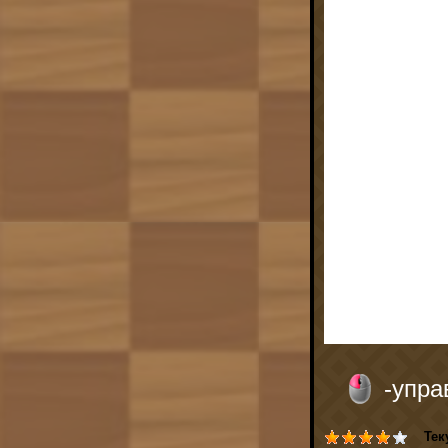
-упр
Тек