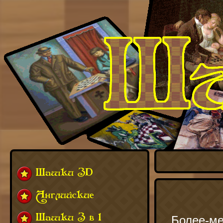
Шашки 3D
Английские
Шашки 3 в 1
Более-ме