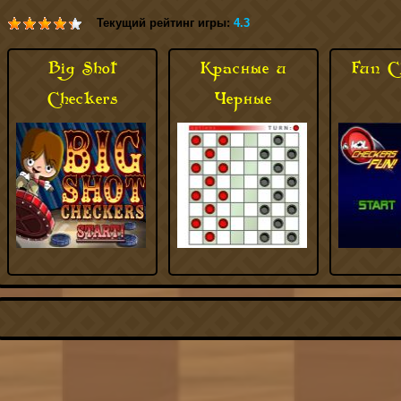
Текущий рейтинг игры:
4.3
Big Shot
Красные и
Fun C
Checkers
Черные